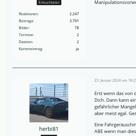
Manipulationsvorwur
Erleuchteter
Reaktionen
2.247
Beiträge
3.791
Bilder
78
Termine
2
Dateien
2
Karteneintrag
ja
23. Januar 2024 um 18:2
Erst wenn das von 
Dich. Dann kann eine
gefährlicher Mangel 
aber meist egal. Ges
Eine Fahrgeräuschm
herbi81
ABE wenn man diese