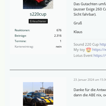
Das Gutachten umfas
(ausser Exige 260 C
s220cup
Sicht fahrbar).
Erleuchteter
Gruß
Reaktionen
676
Klaus
Beiträge
2.316
Termine
1
Sound 220 Cup
htt
Karteneintrag
nein
My toy
https:/
Lotus Event
https:
23. Januar 2024 um 15:3
Danke für die Antwo
dann die ABE nix, o