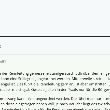
6
bi81
n der Rennleitung gemessene Standgeräusch 5db über dem einget
kann eine Stilllegung angeordnet werden. Mittlerweile streiten sic
angel ist. Das führt die Rennleitung gern an, ist aber umstritten.
as aber meist egal. Gesetze gelten in der Praxis nur für die Bürger
hmessung kann nicht angeordnet werden. Die führt man nur durch
n diese eingetragen haben will. Je nach Baujahr liegt das zwis
Aequivalent im Schein für die Rennleitung eingetragen wird. Da 