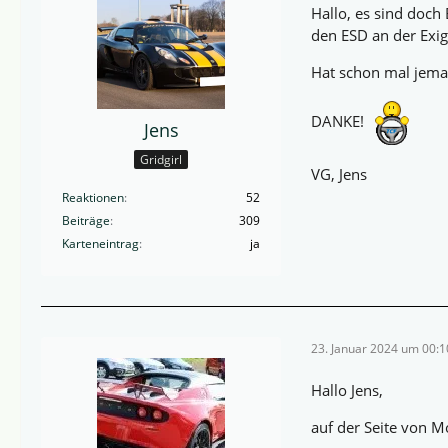
Hallo, es sind doch
den ESD an der Exige
Hat schon mal jema
DANKE!
Jens
Gridgirl
VG, Jens
Reaktionen
52
Beiträge
309
Karteneintrag
ja
23. Januar 2024 um 00:1
Hallo Jens,
auf der Seite von M