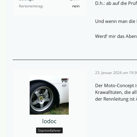
D.h.: ab auf die Prü
Karteneintrag
nein
Und wenn man die E
Werd‘ mir das Abe
23. Januar 2024 um 19:3
Der Moto-Concept is
Krawalltüten, die a
der Rennleitung ist
lodoc
Stammfahrer