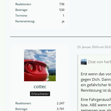
Reaktionen
736
Beiträge
530
Termine
1
Karteneintrag
ja
23. Januar 2024 um 20:2
Zitat von her
Erst wenn das vo
gegen Dich. Dann 
ein gefährlicher M
cottec
Rennleizung ist d
Erleuchteter
Eine Fahrgeräusc
Reaktionen
2.247
bzw. ABE wenn ma
Beiträge
3.791
gemessen was als 