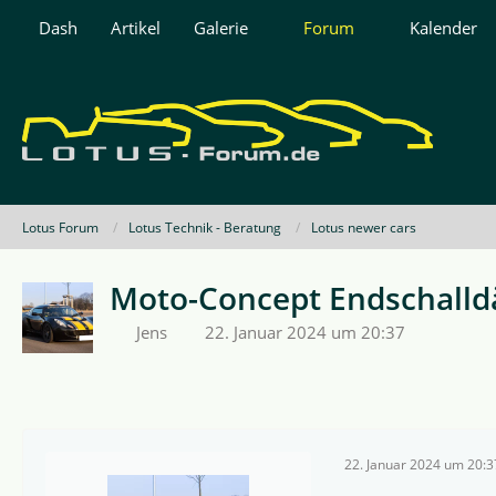
Dash
Artikel
Galerie
Forum
Kalender
Lotus Forum
Lotus Technik - Beratung
Lotus newer cars
Moto-Concept Endschalld
Jens
22. Januar 2024 um 20:37
22. Januar 2024 um 20:3