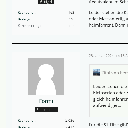
Aequivalent im Sche
Gridgirl
Leider stehen die K
Reaktionen
163
oder Massanfertigun
Beiträge
276
heimfahren). Dann 
Karteneintrag
nein
23. Januar 2024 um 18:5
Zitat von her
Leider stehen die
Kleinserien oder 
gleich heimfahre
Formi
aufwendiger...
Erleuchteter
Reaktionen
2.036
Für die S1 Elise gi
Beiträge
2.417