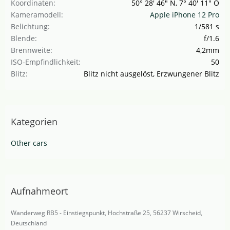
Koordinaten
50° 28' 46" N, 7° 40' 11" O
Kameramodell
Apple iPhone 12 Pro
Belichtung
1/581 s
Blende
f/1.6
Brennweite
4,2mm
ISO-Empfindlichkeit
50
Blitz
Blitz nicht ausgelöst, Erzwungener Blitz
Kategorien
Other cars
Aufnahmeort
Wanderweg RB5 - Einstiegspunkt, Hochstraße 25, 56237 Wirscheid,
Deutschland