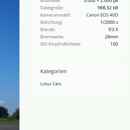
Bildmaße
3.000 × 2.000 px
Dateigröße
988,32 kB
Kameramodell
Canon EOS 40D
Belichtung
1/2000 s
Blende
f/3.5
Brennweite
28mm
ISO-Empfindlichkeit
100
Kategorien
Lotus Cars