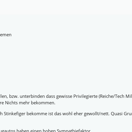
Themen
, bzw. unterbinden dass gewisse Privilegierte (Reiche/Tech Millia
ere Nichts mehr bekommen.
ich Stinkefiger bekomme ist das wohl eher gewollt/nett. Quasi G
ugautos haben einen hohen Sympathiefaktor.