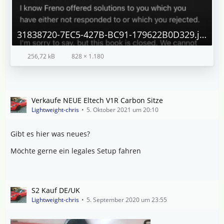
31838720-7EC5-427B-BC91-179622B0D329.jpeg
256,72 kB
828 × 1.180
Verkaufe NEUE Eltech V1R Carbon Sitze
Lightweight-chris
5. Oktober 2021 um 20:10
Gibt es hier was neues?
Möchte gerne ein legales Setup fahren
S2 Kauf DE/UK
Lightweight-chris
5. September 2020 um 23:55