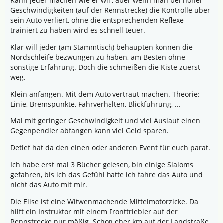
Kann jeder machen wie er will, aber wenn man bei hoher
Geschwindigkeiten (auf der Rennstrecke) die Kontrolle über
sein Auto verliert, ohne die entsprechenden Reflexe
trainiert zu haben wird es schnell teuer.
Klar will jeder (am Stammtisch) behaupten können die
Nordschleife bezwungen zu haben, am Besten ohne
sonstige Erfahrung. Doch die schmeißen die Kiste zuerst
weg.
Klein anfangen. Mit dem Auto vertraut machen. Theorie:
Linie, Bremspunkte, Fahrverhalten, Blickführung, ...
Mal mit geringer Geschwindigkeit und viel Auslauf einen
Gegenpendler abfangen kann viel Geld sparen.
Detlef hat da den einen oder anderen Event für euch parat.
Ich habe erst mal 3 Bücher gelesen, bin einige Slaloms
gefahren, bis ich das Gefühl hatte ich fahre das Auto und
nicht das Auto mit mir.
Die Elise ist eine Witwenmachende Mittelmotorzicke. Da
hilft ein Instruktor mit einem Fronttriebler auf der
Rennstrecke nur mäßig. Schon eher km auf der Landstraße.