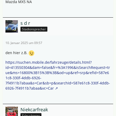
Mazda MX5 NA
s d r
Stadionsprecher
10. Januar 2025 um 09:57
den hier z.B.
https://suchen.mobile.de/fahrzeuge/details.html?
id=413550304&dam=false&fr=%3A1996&isSearchRequest=tr
ue&ms=16800%3B15%3B%3B&od=up&ref=srp&refId=587e6
1c8-330f-4ddb-6926-
7f4911b7abaa&s=Car&sb=p&searchId=587e61c8-330f-4ddb-
6926-7f4911b7abaa&vc=Car
Niekcarfreak
Erleuchteter