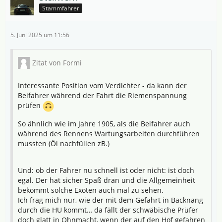
Stammfahrer
Ich war mal mit meiner Low Budget GSX-R 750 K3 in
Mettet/Belgien, transportiert im Pferdehänger.
Kam ein Typ mit neuerem Porsche Cayenne,
5. Juni 2025 um 11:56
luxemburgische Kennzeichen, geschlossener Motorrad-
Hänger.
Ducati 1299 Panigale rausgerollt, persönliche
Zitat von Formi
Ausrüstung auch vom Feinsten. (Schickes) Blondes
Modepüpchen an seiner Seite.
Interessante Position vom Verdichter - da kann der
Fuhr dann deutlich schlechtere Zeiten als ich mit
Beifahrer während der Fahrt die Riemenspannung
meiner uralt-Möhre und hat sich zu Beginn des zweiten
prüfen
Turns schon so gelegt dass er bedröppelt wieder
abgefahren ist.
So ähnlich wie im Jahre 1905, als die Beifahrer auch
Da musste vermutlich nicht nur ich innerlich grinsen
während des Rennens Wartungsarbeiten durchführen
.
mussten (Öl nachfüllen zB.)
Und: ob der Fahrer nu schnell ist oder nicht: ist doch
egal. Der hat sicher Spaß dran und die Allgemeinheit
bekommt solche Exoten auch mal zu sehen.
Ich frag mich nur, wie der mit dem Gefährt in Backnang
durch die HU kommt… da fällt der schwäbische Prüfer
doch glatt in Ohnmacht, wenn der auf den Hof gefahren