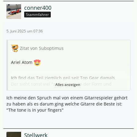
conner400
Stammfahrer
5. Juni 2025 um 07:36
Zitat von Suboptimus
Ariel Atom
Ich find das Teil ziemlich geil seit Top Gear damals.
Der sieht sonst viel "ziviler" aus. In der Form und
Alles anzeigen
Perspektive ist das ein Formel-Renner für die Straße.
Meiner bräuchte dann vermutlich einen Bart Simpson
Ich meine den Spruch mal von einem Gitarrespieler gehört
Fallout Boy / Radioactive-Man Aufkleber mit einem "auf
zu haben als es darum ging welche Gitarre die Beste ist:
zum Atom" irgendwo drauf.
"The tone is in your fingers"
Wie so oft im Sport - die Leute mit dem geilsten
Equipment am Start und dann doch nur unteres
Mittelfeld.
Stellwerk