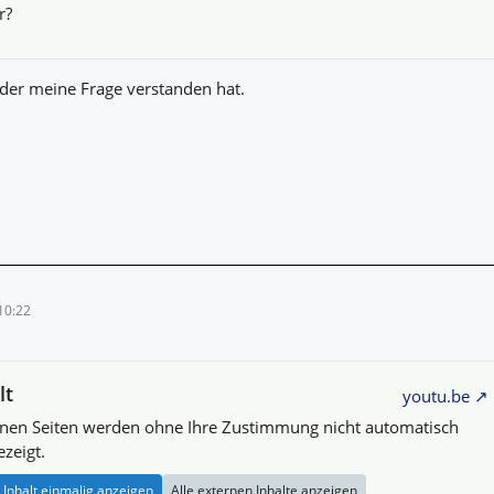
r?
der meine Frage verstanden hat.
10:22
lt
youtu.be
rnen Seiten werden ohne Ihre Zustimmung nicht automatisch
zeigt.
Inhalt einmalig anzeigen
Alle externen Inhalte anzeigen