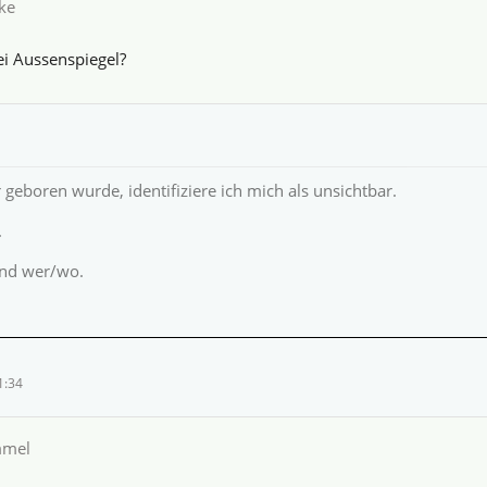
ke
ei Aussenspiegel?
 geboren wurde, identifiziere ich mich als unsichtbar.
.
nd wer/wo.
1:34
mmel