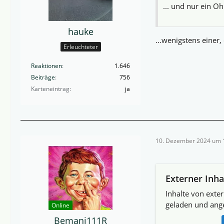
... und nur ein Oh
hauke
…wenigstens einer, 
Erleuchteter
Reaktionen
1.646
Beiträge
756
Karteneintrag
ja
10. Dezember 2024 um 
Externer Inha
Inhalte von exte
geladen und ange
Online
Bemani111R