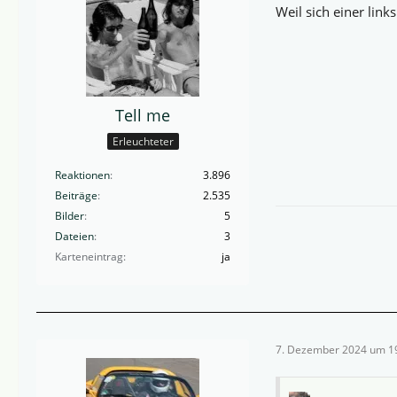
Weil sich einer lin
Tell me
Erleuchteter
Reaktionen
3.896
Beiträge
2.535
Bilder
5
Dateien
3
Karteneintrag
ja
7. Dezember 2024 um 1