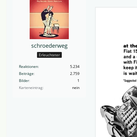
schroederweg
Erleuchteter
Reaktionen
5.234
Beiträge
2.759
Bilder
1
Karteneintrag
nein