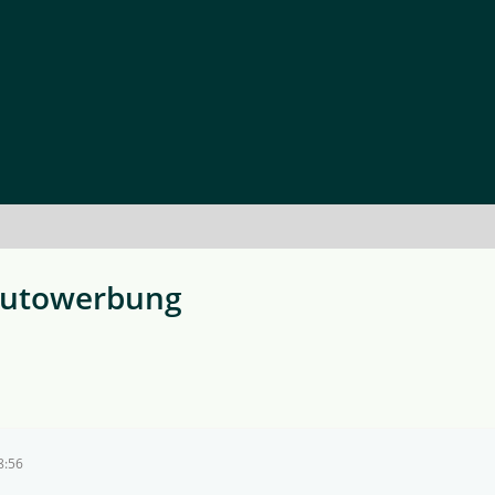
 Autowerbung
8:56