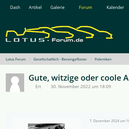
Dash
Artikel
Galerie
Forum
Kalender
Lotus Forum
Gesellschaftlich - Benzingeflüster
Polemiken
Gute, witzige oder coole
Ert
30. November 2022 um 18:09
7. Dezember 2024 um 1