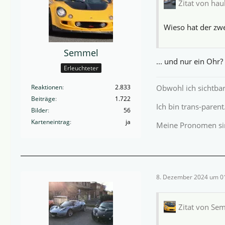
Zitat von hau
Wieso hat der zw
Semmel
... und nur ein Ohr?
Erleuchteter
Reaktionen
2.833
Obwohl ich sichtbar
Beiträge
1.722
Ich bin trans-parent
Bilder
56
Karteneintrag
ja
Meine Pronomen si
8. Dezember 2024 um 0
Zitat von Se