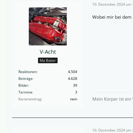
10. Dezember 2024 um 
Wobei mir bei dem 2
V-Acht
Ma Baker
Reaktionen
4.504
Beiträge
4.628
Bilder
39
Termine
3
Mein Körper ist ein
Karteneintrag
nein
10. Dezember 2024 um 