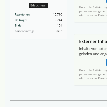
Erleuchteter
Durch die Aktivierun
personenbezogene Da
Reaktionen
10.710
wir in unserer Daten
Beiträge
9.744
Bilder
101
Karteneintrag
nein
Externer Inha
Inhalte von exte
geladen und ange
Durch die Aktivierun
personenbezogene Da
wir in unserer Daten