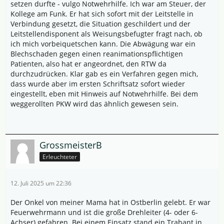
setzen durfte - vulgo Notwehrhilfe. Ich war am Steuer, der
Kollege am Funk. Er hat sich sofort mit der Leitstelle in
Verbindung gesetzt, die Situation geschildert und der
Leitstellendisponent als Weisungsbefugter fragt nach, ob
ich mich vorbeiquetschen kann. Die Abwägung war ein
Blechschaden gegen einen reanimationspflichtigen
Patienten, also hat er angeordnet, den RTW da
durchzudrücken. Klar gab es ein Verfahren gegen mich,
dass wurde aber im ersten Schriftsatz sofort wieder
eingestellt, eben mit Hinweis auf Notwehrhilfe. Bei dem
weggerollten PKW wird das ähnlich gewesen sein.
GrossmeisterB
Erleuchteter
12. Juli 2025 um 22:36
Der Onkel von meiner Mama hat in Ostberlin gelebt. Er war
Feuerwehrmann und ist die große Drehleiter (4- oder 6-
Achser) gefahren. Bei einem Einsatz stand ein Trabant in