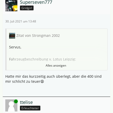
Superseven777
Gridgirl
30. Juli 2021 um 13:48
Zitat von Strongman 2002
Servus,
Fahrzeugbeschreibung v. Lotus Leipzig:
Alles anzeigen
Wichtig ist die Kurvenagilität : Hier steht der Evora dem
Hatte mir das kurzzeitig auch überlegt, aber die 400 sind
Elise in nichts nach .
mir schlicht zu teuer😩
Das könnte Ärger geben ( da ist der ein oder andere
Elisepilot wahrscheinlich anderer Meinung 😊)
Online
ttelise
Ansonsten, beide Fahrzeuge scheinen soweit in
Erleuchteter
Ordnung zu sein.