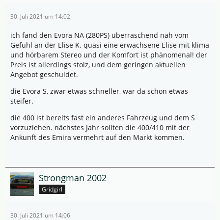
30. Juli 2021 um 14:02
Anschauen, Probefahren
ich fand den Evora NA (280PS) überraschend nah vom
Mein Tipp: Evora 400/410 auch mal eine Chance geben
Gefühl an der Elise K. quasi eine erwachsene Elise mit klima
😊
und hörbarem Stereo und der Komfort ist phänomenal! der
Preis ist allerdings stolz, und dem geringen aktuellen
Angebot geschuldet.
Grüße
die Evora S, zwar etwas schneller, war da schon etwas
Udo
steifer.
die 400 ist bereits fast ein anderes Fahrzeug und dem S
vorzuziehen. nächstes Jahr sollten die 400/410 mit der
Ankunft des Emira vermehrt auf den Markt kommen.
Strongman 2002
Gridgirl
30. Juli 2021 um 14:06