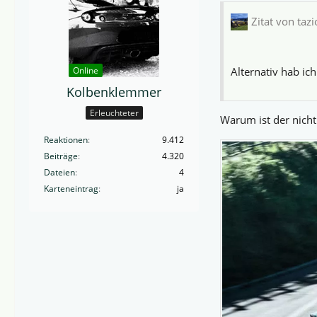
Zitat von tazi
Alternativ hab ic
Online
Kolbenklemmer
Erleuchteter
Warum ist der nicht
Reaktionen
9.412
Beiträge
4.320
Dateien
4
Karteneintrag
ja