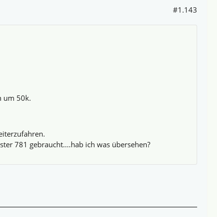
#1.143
n um 50k.
eiterzufahren.
xster 781 gebraucht....hab ich was übersehen?