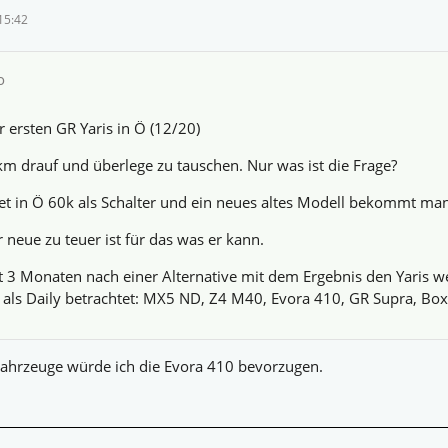
15:42
o
r ersten GR Yaris in Ö (12/20)
m drauf und überlege zu tauschen. Nur was ist die Frage?
et in Ö 60k als Schalter und ein neues altes Modell bekommt ma
r neue zu teuer ist für das was er kann.
eit 3 Monaten nach einer Alternative mit dem Ergebnis den Yaris w
h als Daily betrachtet: MX5 ND, Z4 M40, Evora 410, GR Supra, Bo
ahrzeuge würde ich die Evora 410 bevorzugen.