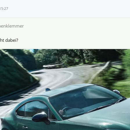
15:27
lbenklemmer
ht dabei?