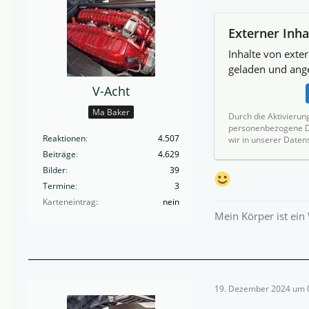
Externer Inha
Inhalte von exte
geladen und ange
V-Acht
Ma Baker
Durch die Aktivierun
personenbezogene Da
Reaktionen
4.507
wir in unserer Daten
Beiträge
4.629
Bilder
39
Termine
3
Karteneintrag
nein
Mein Körper ist ein
19. Dezember 2024 um 