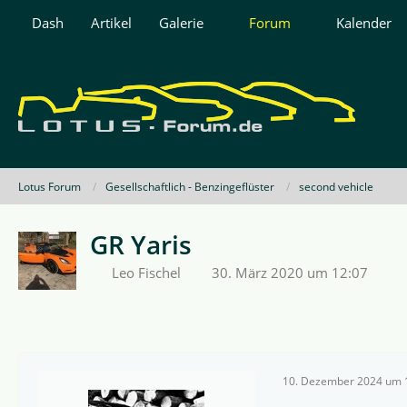
Dash
Artikel
Galerie
Forum
Kalender
Lotus Forum
Gesellschaftlich - Benzingeflüster
second vehicle
GR Yaris
Leo Fischel
30. März 2020 um 12:07
10. Dezember 2024 um 