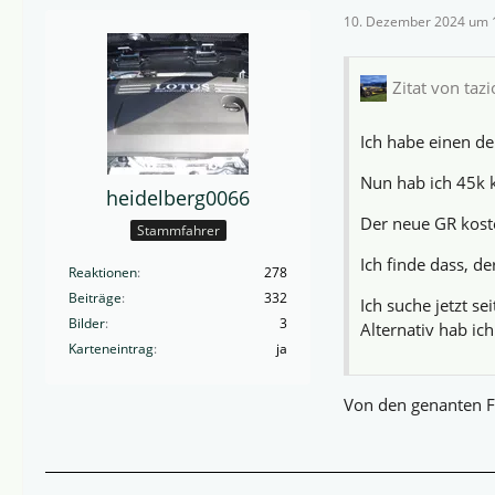
10. Dezember 2024 um 
Zitat von tazi
Ich habe einen de
Nun hab ich 45k k
heidelberg0066
Der neue GR kost
Stammfahrer
Ich finde dass, de
Reaktionen
278
Beiträge
332
Ich suche jetzt s
Bilder
3
Alternativ hab ic
Karteneintrag
ja
Von den genanten F