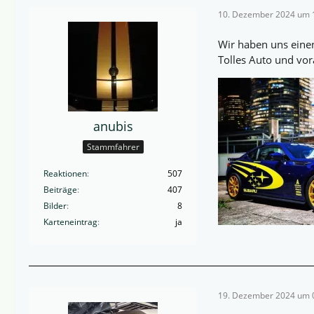
10. Dezember 2024 um 
Wir haben uns einen
Tolles Auto und vor
anubis
Stammfahrer
Reaktionen
507
Beiträge
407
Bilder
8
Karteneintrag
ja
19. Dezember 2024 um 