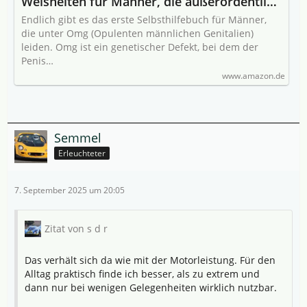
Weisheiten für Männer, die außerordentlich
gut ausgestattet sind
Endlich gibt es das erste Selbsthilfebuch für Männer,
die unter Omg (Opulenten männlichen Genitalien)
leiden. Omg ist ein genetischer Defekt, bei dem der
Penis…
www.amazon.de
Semmel
Erleuchteter
7. September 2025 um 20:05
Zitat von s d r
Das verhält sich da wie mit der Motorleistung. Für den
Alltag praktisch finde ich besser, als zu extrem und
dann nur bei wenigen Gelegenheiten wirklich nutzbar.