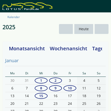
Kalender
2025
Heute
Monatsansicht
Wochenansicht
Tagesan
Januar
Mo
Di
Mi
Do
Fr
Sa
So
30
31
1
2
3
4
5
6
7
8
9
10
11
12
13
14
15
16
17
18
19
20
21
22
23
24
25
26