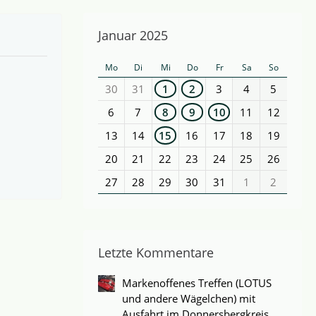
Januar 2025
Mo
Di
Mi
Do
Fr
Sa
So
30
31
1
2
3
4
5
6
7
8
9
10
11
12
13
14
15
16
17
18
19
20
21
22
23
24
25
26
27
28
29
30
31
1
2
Letzte Kommentare
Markenoffenes Treffen (LOTUS
und andere Wägelchen) mit
Ausfahrt im Donnersbergkreis